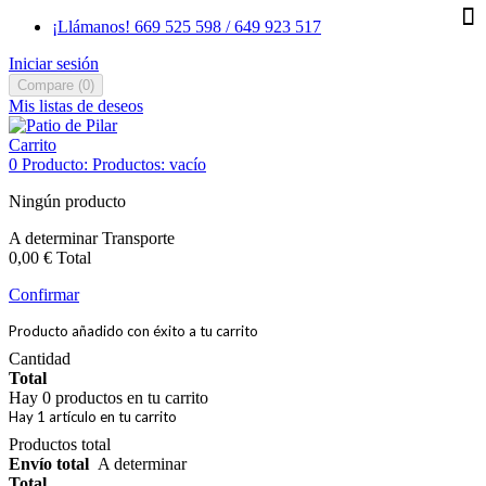
¡Llámanos! 669 525 598 / 649 923 517
Iniciar sesión
Compare
(
0
)
Mis listas de deseos
Carrito
0
Producto:
Productos:
vacío
Ningún producto
A determinar
Transporte
0,00 €
Total
Confirmar
Producto añadido con éxito a tu carrito
Cantidad
Total
Hay
0
productos en tu carrito
Hay 1 artículo en tu carrito
Productos total
Envío total
A determinar
Total