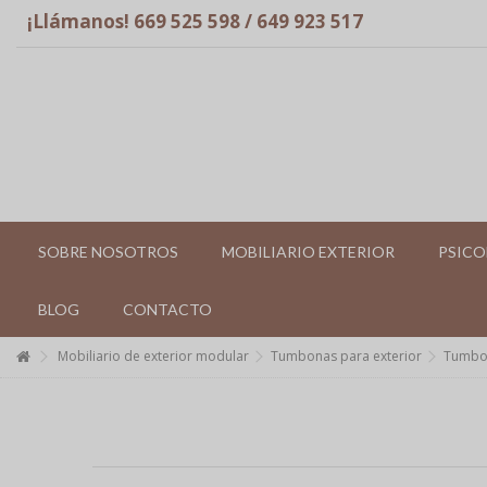
¡Llámanos! 669 525 598 / 649 923 517
SOBRE NOSOTROS
MOBILIARIO EXTERIOR
PSICO
BLOG
CONTACTO
Mobiliario de exterior modular
Tumbonas para exterior
Tumbon