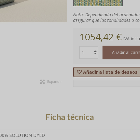
Nota: Dependiendo del ordenador 
asegurar que las tonalidades o co
1054,42 €
IVA incl
Añadir al carri
Añadir a lista de deseos
Expandir
Ficha técnica
00% SOLUTION DYED