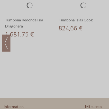
Tumbona Redonda Isla
Tumbona Islas Cook
Dragonera
824,66 €
1.681,75 €
Information
Mi cuenta