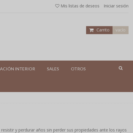
Mis listas de deseos
Iniciar sesión
Carrito
vacío
ACIÓN INTERIOR
SALES
OTROS
esistir y perdurar años sin perder sus propiedades ante los rayos